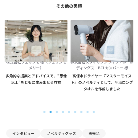
その他の実績
株
株式会社フェリシモ 様（フェリシモ
株式会社スタイリングライフ・ホール
メリー）
ディングス BCLカンパニー 様
インタビュー
ノベルティグッズ
販売品