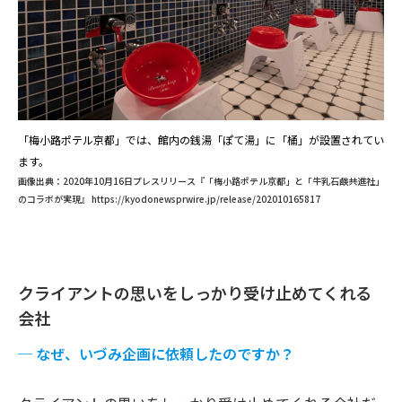
「梅小路ポテル京都」では、館内の銭湯「ぽて湯」に「桶」が設置されてい
ます。
画像出典：2020年10月16日プレスリリース『「梅小路ポテル京都」と「牛乳石鹸共進社」
のコラボが実現』
https://kyodonewsprwire.jp/release/202010165817
クライアントの思いをしっかり受け止めてくれる
会社
─
なぜ、いづみ企画に依頼したのですか？