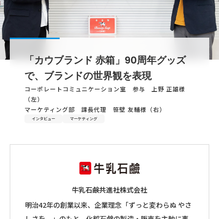
採用情報
お問い合わせ
「カウブランド 赤箱」90周年グッズ
で、ブランドの世界観を表現
コーポレートコミュニケーション室 参与 上野 正雄様
（左）
マーケティング部 課長代理 笹壁 友輔様（右）
インタビュー
マーケティング
牛乳石鹸共進社株式会社
明治42年の創業以来、企業理念「ずっと変わらぬ やさ
しさを。」のもと、化粧石鹸の製造・販売を主軸に事