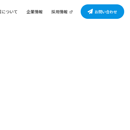
質について
企業情報
採用情報
お問い合わせ
ア掲載
採用情報
展示会・イベント
展示会・イベント
販促EXPO 2024【大阪】
販促EXPO 2024【夏】出
出展いたしました
展いたしました
2026.02.02
縮袋・
フェリシモが実施する「HAPPY CAPS
2024.10.02
2024.07.24
PROJECT[ハッピーキャップスプロジェ
クト]」に協賛企業として参加いたしま
した