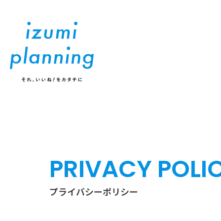
お知らせ
実績
展示会・イベント
展示会・イベント
2026年内覧会｜ノベルテ
販促EXPO 2025【大阪】
ィ・販促グッズ・OEMの
出展いたしました
新商品をご紹介
2026.08.07
2026.
アイテム紹介｜ねずみのANDY スマホソ
アイ
2026.07.14
2025.09.23
プライバシーポリシー
ケット
AND