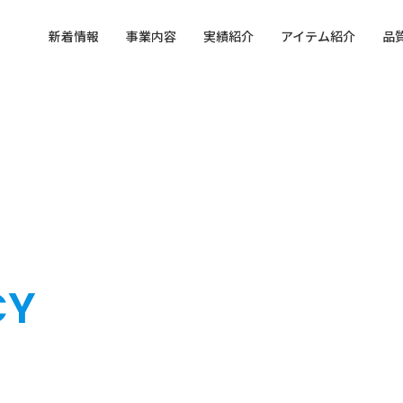
新着情報
事業内容
実績紹介
アイテム紹介
品
紹介
アイテム紹介
イベント情報
サービス
メディ
展示会・イベント
プロモーション投稿
販促EXPO 2025【夏】出
『タイアップブースト』
展いたしました
活用事例（タイアップ投
稿）
06.29
2026.04.22
テム紹介｜アイテム紹介｜ねずみの
アイテム紹介｜ねずみのANDY 圧
2025.06.25
2025.03.26
Y モバイルクリーナー
ステンレスミラー