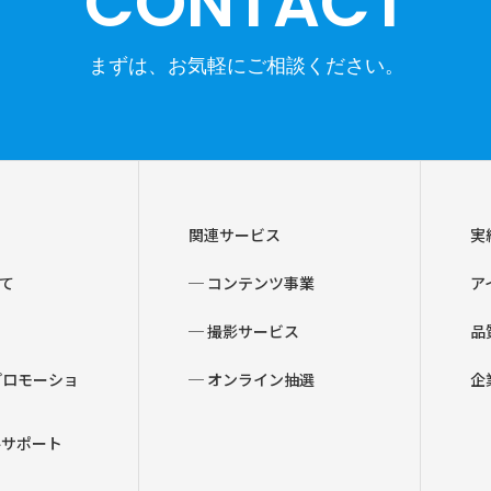
CONTACT
関連サービス
実
て
─ コンテンツ事業
ア
─ 撮影サービス
品
プロモーショ
─ オンライン抽選
企
ルサポート